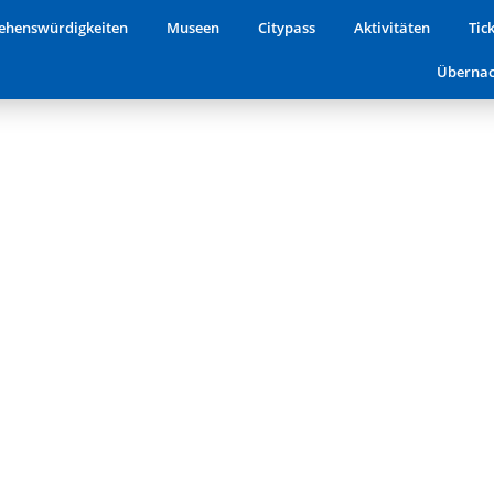
er schönste Aussichtspunkt der 
ehenswürdigkeiten
Museen
Citypass
Aktivitäten
Tic
Übernac