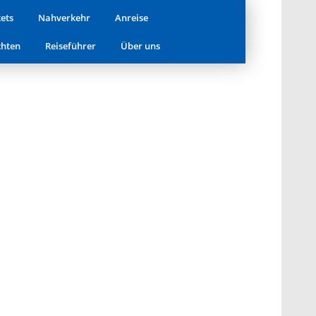
Stadt
kets
Nahverkehr
Anreise
hten
Reiseführer
Über uns