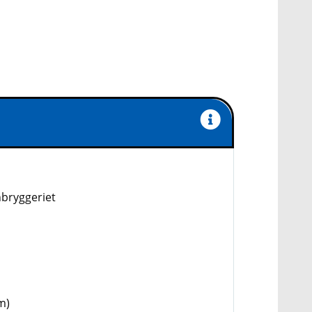
nbryggeriet
m)