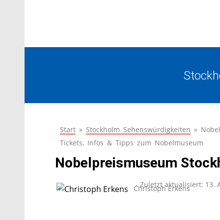
Stockh
Start
»
Stockholm Sehenswürdigkeiten
»
Nobe
Tickets, Infos & Tipps zum Nobelmuseum
Nobelpreismuseum Stockh
- Zuletzt aktualisiert:
13. 
Christoph Erkens