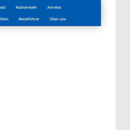
obelmuseum
kets
Nahverkehr
Anreise
hten
Reiseführer
Über uns