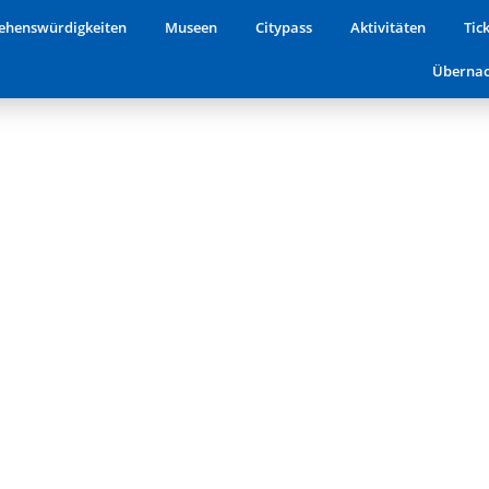
: Tickets, Infos & Tipps zum N
ehenswürdigkeiten
Museen
Citypass
Aktivitäten
Tic
Übernac